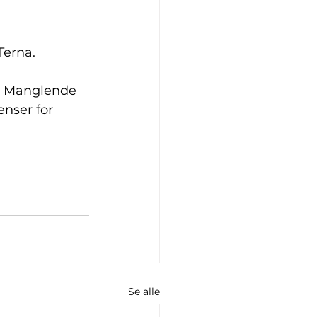
Terna. 
s. Manglende 
enser for 
Se alle