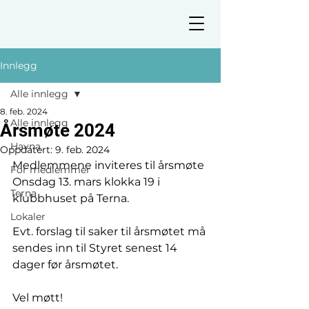
Innlegg
Alle innlegg
8. feb. 2024
Alle innlegg
Årsmøte 2024
Havna
Oppdatert:
9. feb. 2024
Medlemmene inviteres til årsmøte 
For medlemmer
Onsdag 13. mars klokka 19 i 
Terna
klubbhuset på Terna.
Lokaler
Evt. forslag til saker til årsmøtet må 
sendes inn til Styret senest 14 
dager før årsmøtet.
Vel møtt!