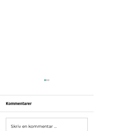
Kommentarer
Havnevakt 2026
Skriv en kommentar …
Forsikringsbevis 2026 -