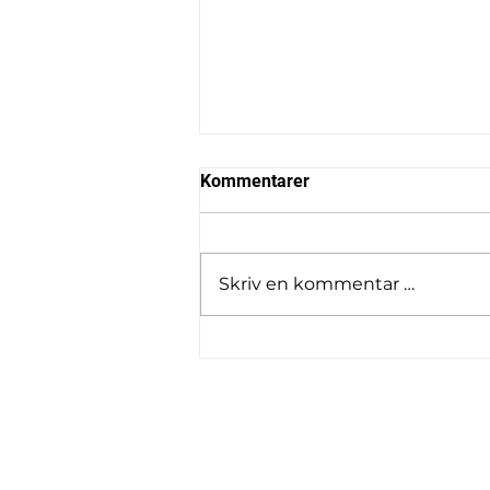
Kommentarer
Skriv en kommentar …
Vårdugnad A-brygga flyttes
til onsdag 20. mai