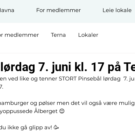
Havna
For medlemmer
Leie lokale
or medlemmer
Terna
Lokaler
lørdag 7. juni kl. 17 på T
en ved like og tenner STORT Pinsebål lørdag  7. jun
7.
v hamburger og pølser men det vil også være muligh
 nyoppussede Ålberget 😊
du ikke gå glipp av! 🥳