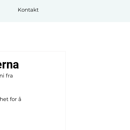
Kontakt
erna
i fra 
et for å 