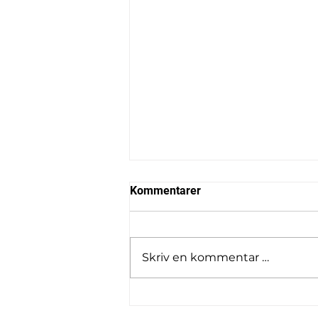
Kommentarer
Skriv en kommentar …
Vårdugnad A-brygga flyttes
til onsdag 20. mai